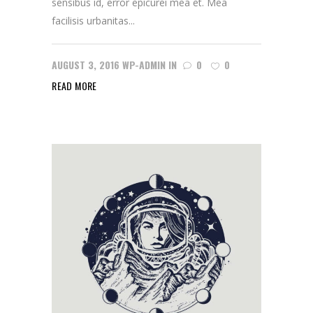
sensibus id, error epicurei mea et. Mea
facilisis urbanitas...
AUGUST 3, 2016
WP-ADMIN
IN
0
0
READ MORE