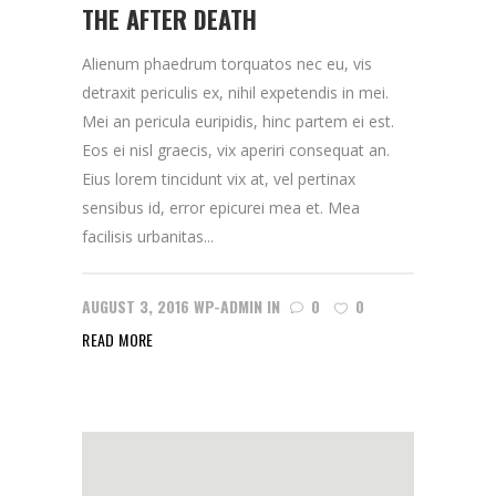
THE AFTER DEATH
Alienum phaedrum torquatos nec eu, vis
detraxit periculis ex, nihil expetendis in mei.
Mei an pericula euripidis, hinc partem ei est.
Eos ei nisl graecis, vix aperiri consequat an.
Eius lorem tincidunt vix at, vel pertinax
sensibus id, error epicurei mea et. Mea
facilisis urbanitas...
AUGUST 3, 2016
WP-ADMIN
IN
0
0
READ MORE