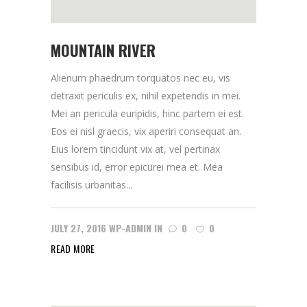
MOUNTAIN RIVER
Alienum phaedrum torquatos nec eu, vis
detraxit periculis ex, nihil expetendis in mei.
Mei an pericula euripidis, hinc partem ei est.
Eos ei nisl graecis, vix aperiri consequat an.
Eius lorem tincidunt vix at, vel pertinax
sensibus id, error epicurei mea et. Mea
facilisis urbanitas...
JULY 27, 2016
WP-ADMIN
IN
0
0
READ MORE