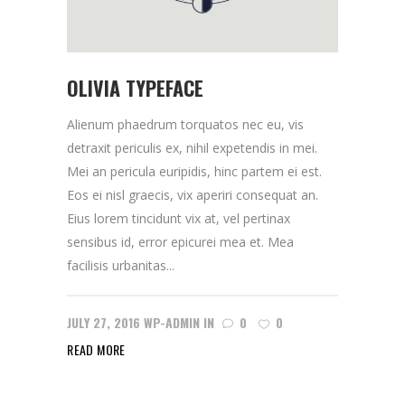
OLIVIA TYPEFACE
Alienum phaedrum torquatos nec eu, vis
detraxit periculis ex, nihil expetendis in mei.
Mei an pericula euripidis, hinc partem ei est.
Eos ei nisl graecis, vix aperiri consequat an.
Eius lorem tincidunt vix at, vel pertinax
sensibus id, error epicurei mea et. Mea
facilisis urbanitas...
JULY 27, 2016
WP-ADMIN
IN
0
0
READ MORE