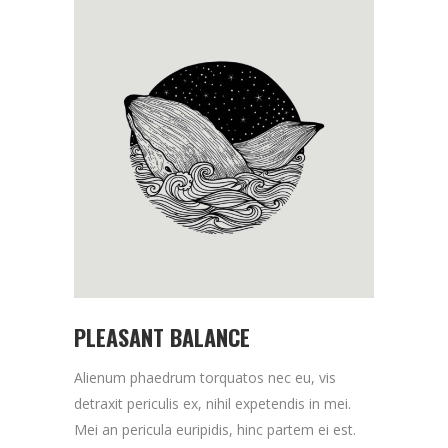
PLEASANT BALANCE
Alienum phaedrum torquatos nec eu, vis
detraxit periculis ex, nihil expetendis in mei.
Mei an pericula euripidis, hinc partem ei est.