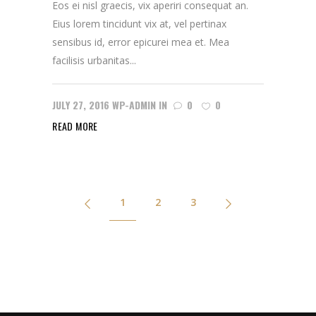
Eos ei nisl graecis, vix aperiri consequat an.
Eius lorem tincidunt vix at, vel pertinax
sensibus id, error epicurei mea et. Mea
facilisis urbanitas...
JULY 27, 2016
WP-ADMIN
IN
0
0
READ MORE
1
2
3