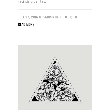
facilisis urbanitas...
JULY 27, 2016
WP-ADMIN
IN
0
0
READ MORE