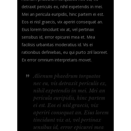
detraxit periculis ex, nihil expetendis in mei.
Mei an pericula euripidis, hinc partem ei est.
Eos ei nisl graecis, vix aperiri consequat an.
Eius lorem tincidunt vix at, vel pertinax
sensibus id, error epicurei mea et. Mea
facilisis urbanitas moderatius id. Vis ei
rationibus definiebas, eu qui purto zril laoreet.
Ex error omnium interpretaris movet.
Alienum phaedrum torquatos
nec eu, vis detraxit periculis ex,
nihil expetendis in mei. Mei an
pericula euripidis, hinc partem
ei est. Eos ei nisl graecis, vix
aperiri consequat an. Eius lorem
tincidunt vix at, vel pertinax
sensibus id, error epicurei mea