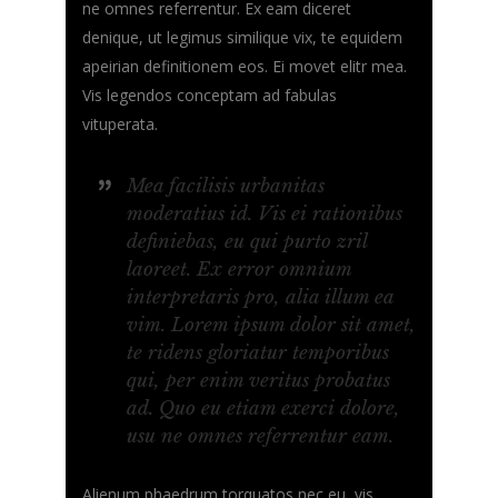
ne omnes referrentur. Ex eam diceret
denique, ut legimus similique vix, te equidem
apeirian definitionem eos. Ei movet elitr mea.
Vis legendos conceptam ad fabulas
vituperata.
Mea facilisis urbanitas
moderatius id. Vis ei rationibus
definiebas, eu qui purto zril
laoreet. Ex error omnium
interpretaris pro, alia illum ea
vim. Lorem ipsum dolor sit amet,
te ridens gloriatur temporibus
qui, per enim veritus probatus
ad. Quo eu etiam exerci dolore,
usu ne omnes referrentur eam.
Alienum phaedrum torquatos nec eu, vis