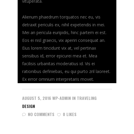
vituperata.
Alienum phaedrum torquatos nec eu, vis
detraxit periculis ex, nihil expetendis in mei.
Mei an pericula euripidis, hinc partem ei est.
Eos ei nisl graecis, vix aperiri consequat an.
Eius lorem tincidunt vix at, vel pertinax
sensibus id, error epicurei mea et. Mea
facilisis urbanitas moderatius id. Vis ei
rationibus definiebas, eu qui purto zril laoreet.
Ex error omnium interpretaris movet.
AUGUST 5, 2016
WP-ADMIN
IN
TRAVELING
DESIGN
NO COMMENTS
0 LIKES