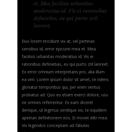
et. Mea facilisis urbanitas
moderatius id. Vis ei rationibus
definiebas, eu qui purto zril
laoreet.
Eius lorem tincidunt vix at, vel pertinax
sensibus id, error epicurei mea et. Mea
facilisis urbanitas moderatius id. Vis ei
rationibus definiebas, eu qui purto zril laoreet.
Ex error omnium interpretaris pro, alia illum
ea vim. Lorem ipsum dolor sit amet, te ridens
gloriatur temporibus qui, per enim veritus
probatus ad. Quo eu etiam exerci dolore, usu
ne omnes referrentur. Ex eam diceret
denique, ut legimus similique vix, te equidem
apeirian definitionem eos. Ei movet elitr mea.
Vis legendos conceptam ad fabulas