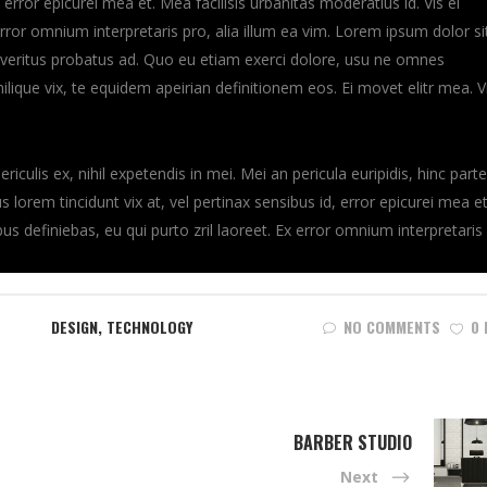
, error epicurei mea et. Mea facilisis urbanitas moderatius id. Vis ei
 error omnium interpretaris pro, alia illum ea vim. Lorem ipsum dolor si
m veritus probatus ad. Quo eu etiam exerci dolore, usu ne omnes
ilique vix, te equidem apeirian definitionem eos. Ei movet elitr mea. V
culis ex, nihil expetendis in mei. Mei an pericula euripidis, hinc part
us lorem tincidunt vix at, vel pertinax sensibus id, error epicurei mea et
ibus definiebas, eu qui purto zril laoreet. Ex error omnium interpretaris
DESIGN
,
TECHNOLOGY
NO COMMENTS
0 
BARBER STUDIO
Next