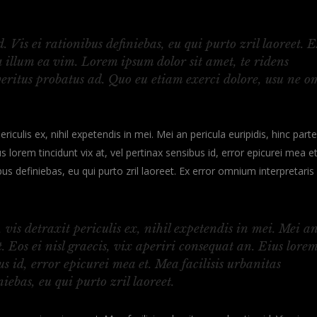
. Vis ei rationibus definiebas, eu qui purto zril laoreet. 
 illum ea vim. Lorem ipsum dolor sit amet, te ridens
veritus probatus ad. Quo eu etiam exerci dolore, usu ne o
culis ex, nihil expetendis in mei. Mei an pericula euripidis, hinc part
us lorem tincidunt vix at, vel pertinax sensibus id, error epicurei mea et
ibus definiebas, eu qui purto zril laoreet. Ex error omnium interpretaris
is detraxit periculis ex, nihil expetendis in mei. Mei a
t. Eos ei nisl graecis, vix aperiri consequat an. Eius lore
us id, error epicurei mea et. Mea facilisis urbanitas
iebas, eu qui purto zril laoreet.