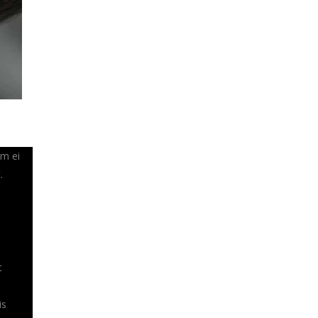
em ei
.
t
is