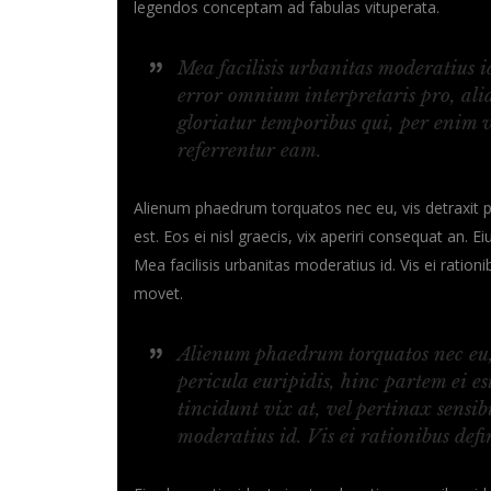
legendos conceptam ad fabulas vituperata.
Mea facilisis urbanitas moderatius id
error omnium interpretaris pro, alia
gloriatur temporibus qui, per enim 
referrentur eam.
Alienum phaedrum torquatos nec eu, vis detraxit peri
est. Eos ei nisl graecis, vix aperiri consequat an. Ei
Mea facilisis urbanitas moderatius id. Vis ei ration
movet.
Alienum phaedrum torquatos nec eu, v
pericula euripidis, hinc partem ei es
tincidunt vix at, vel pertinax sensib
moderatius id. Vis ei rationibus defin