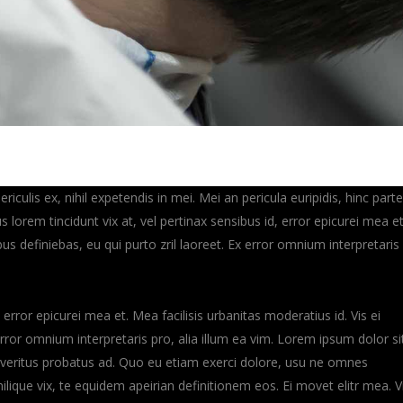
culis ex, nihil expetendis in mei. Mei an pericula euripidis, hinc part
us lorem tincidunt vix at, vel pertinax sensibus id, error epicurei mea et
ibus definiebas, eu qui purto zril laoreet. Ex error omnium interpretaris
, error epicurei mea et. Mea facilisis urbanitas moderatius id. Vis ei
 error omnium interpretaris pro, alia illum ea vim. Lorem ipsum dolor si
m veritus probatus ad. Quo eu etiam exerci dolore, usu ne omnes
ilique vix, te equidem apeirian definitionem eos. Ei movet elitr mea. V