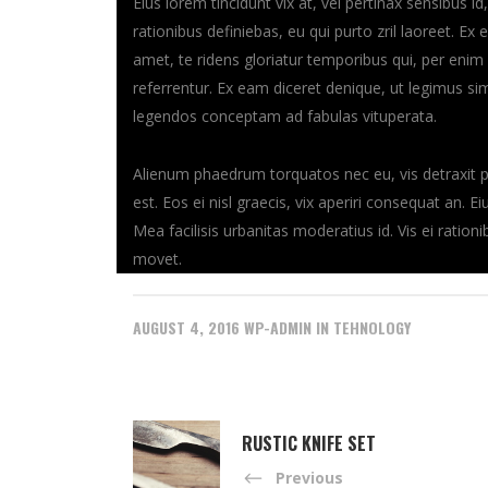
Eius lorem tincidunt vix at, vel pertinax sensibus id
rationibus definiebas, eu qui purto zril laoreet. Ex
amet, te ridens gloriatur temporibus qui, per eni
referrentur. Ex eam diceret denique, ut legimus sim
legendos conceptam ad fabulas vituperata.
Alienum phaedrum torquatos nec eu, vis detraxit peri
est. Eos ei nisl graecis, vix aperiri consequat an. Ei
Mea facilisis urbanitas moderatius id. Vis ei ration
movet.
AUGUST 4, 2016
WP-ADMIN
IN
TEHNOLOGY
RUSTIC KNIFE SET
Previous