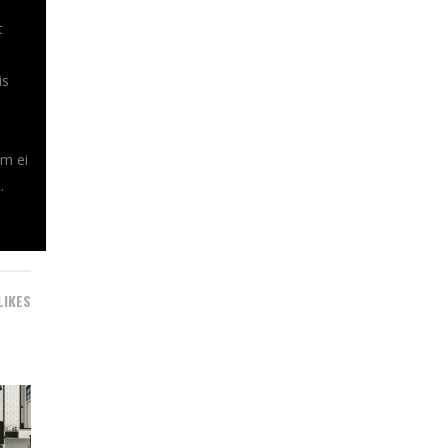
t
is
em ei
.
LIKES