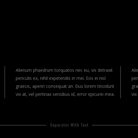
Alienum phaedrum torquatos nec eu, vis detraxit
Ali
periculis ex, nihil expetendis in mei. Eos ei nisl
per
graecis, aperiri consequat an. Eius lorem tincidunt
gra
vix at, vel pertinax sensibus id, error epicurei mea.
vix
Separator With Text