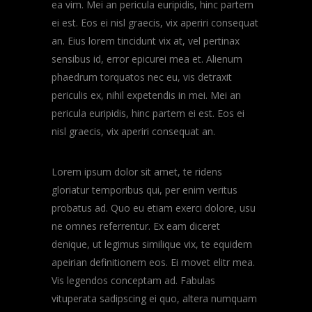
ea vim. Mei an pericula euripidis, hinc partem
ei est. Eos ei nisl graecis, vix aperiri consequat
an. Eius lorem tincidunt vix at, vel pertinax
sensibus id, error epicurei mea et. Alienum
phaedrum torquatos nec eu, vis detraxit
periculis ex, nihil expetendis in mei. Mei an
pericula euripidis, hinc partem ei est. Eos ei
nisl graecis, vix aperiri consequat an.
Lorem ipsum dolor sit amet, te ridens
gloriatur temporibus qui, per enim veritus
probatus ad. Quo eu etiam exerci dolore, usu
ne omnes referrentur. Ex eam diceret
denique, ut legimus similique vix, te equidem
apeirian definitionem eos. Ei movet elitr mea.
Vis legendos conceptam ad. Fabulas
vituperata sadipscing ei quo, altera numquam