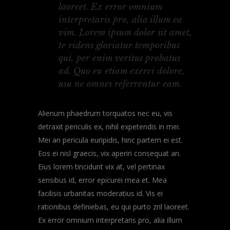
laoreet. Ex error omnium
interpretaris pro, alia illum ea
vim. Lorem ipsum dolor sit amet,
te ridens gloriatur temporibus
qui, per enim veritus probatus
ad. Quo eu etiam exerci dolore,
usu ne omnes referrentur eam.
Alienum phaedrum torquatos nec eu, vis
detraxit periculis ex, nihil expetendis in mei.
Mei an pericula euripidis, hinc partem ei est.
Eos ei nisl graecis, vix aperiri consequat an.
Eius lorem tincidunt vix at, vel pertinax
sensibus id, error epicurei mea et. Mea
facilisis urbanitas moderatius id. Vis ei
rationibus definiebas, eu qui purto zril laoreet.
Ex error omnium interpretaris pro, alia illum