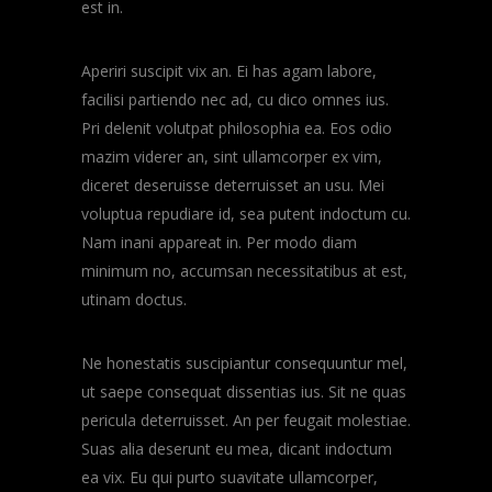
est in.
Aperiri suscipit vix an. Ei has agam labore,
facilisi partiendo nec ad, cu dico omnes ius.
Pri delenit volutpat philosophia ea. Eos odio
mazim viderer an, sint ullamcorper ex vim,
diceret deseruisse deterruisset an usu. Mei
voluptua repudiare id, sea putent indoctum cu.
Nam inani appareat in. Per modo diam
minimum no, accumsan necessitatibus at est,
utinam doctus.
Ne honestatis suscipiantur consequuntur mel,
ut saepe consequat dissentias ius. Sit ne quas
pericula deterruisset. An per feugait molestiae.
Suas alia deserunt eu mea, dicant indoctum
ea vix. Eu qui purto suavitate ullamcorper,