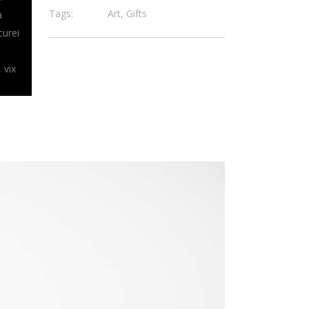
Tags:
Art, Gifts
a
curei
 vix