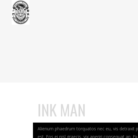
INK MAN
Alienum phaedrum torquatos nec eu, vis detraxit peri
est. Eos ei nisl graecis, vix aperiri consequat an. Ei