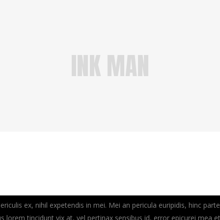
INK MAN
culis ex, nihil expetendis in mei. Mei an pericula euripidis, hinc part
us lorem tincidunt vix at, vel pertinax sensibus id, error epicurei mea et