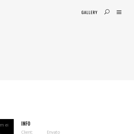
GALLERY
INFO
em ei
Client:
Envato
.