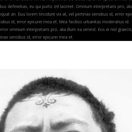
ibus definiebas, eu qui purto zril laoreet. Omnium interpretaris pro, ali
equat an. Eius lorem tincidunt vix at, vel pertinax sensibus id, error epi
nsibus id, error epicurei mea et. Mea facilisis urbanitas moderatius id.
error omnium interpretaris pro, alia illum ea vimest. Eos ei nisl graecis,
tinax sensibus id, error epicurei mea et.