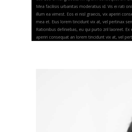
Mea facilisis urbanitas moderatius id. Vis ei rati on
illum ea vimest. Eos ei nisl graecis, vix aperiri cons
mea et. Eius lorem tincidunt vix at, vel pertinax se
Rationibus definiebas, eu qui purto zril laoreet. Ex 
aperiri consequat an lorem tincidunt vix at, vel per